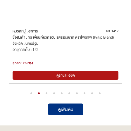
1412
หมวดหมู่ : อาหาร
ขียวกรอบ รสธรรมชาติ ตราไพรทิพ (Pritip Brand)
ชื่อสินค้า : กราโนล่า รสช็อกโกแล
จังหวัด : ลำพูน
อายุการเก็บ : 1 ปี
ราคา : 12/ซอง
ดูรายละเอียด
ดูร
ดูเพิ่มเติม