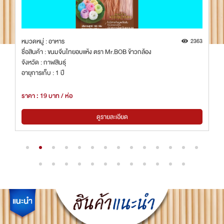
2363
หมวดหมู่ : อาหาร
OB ข้าวกล้อง
ชื่อสินค้า : แก้มกุ้งอบกรอบรสสไปซี่
จังหวัด : ปัตตานี
อายุการเก็บ : 12 เดือน
ราคา : 45 บาท / ซอง
ียด
ดูรายละเอียด