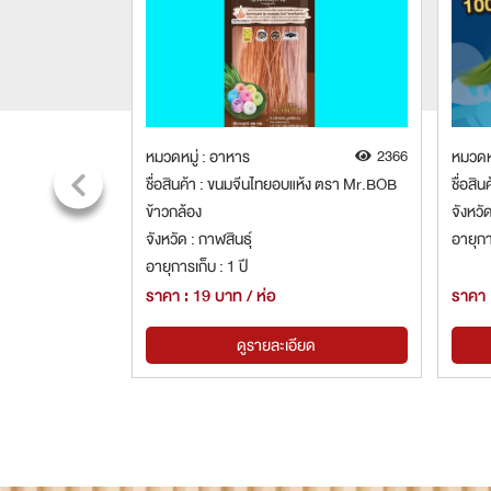
5432
หมวดหมู่ : อาหาร
2366
หมวดหม
รสดั้งเดิม
ชื่อสินค้า : ขนมจีนไทยอบแห้ง ตรา Mr.BOB
ชื่อสิ
ข้าวกล้อง
จังหวั
จังหวัด : กาฬสินธุ์
อายุกา
อายุการเก็บ : 1 ปี
ราคา : 19 บาท / ห่อ
ราคา 
ยด
ดูรายละเอียด