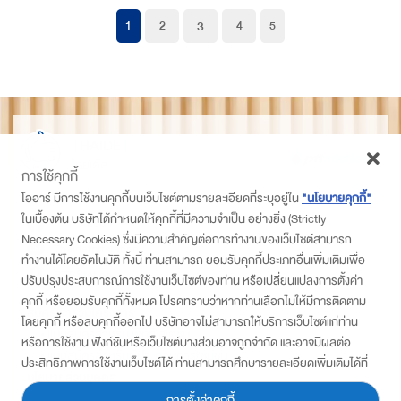
3
1
2
4
5
THAIDET
ไทยเด็ด
การใช้คุกกี้
ติดตามเราที่
โออาร์ มีการใช้งานคุกกี้บนเว็บไซต์ตามรายละเอียดที่ระบุอยู่ใน
"นโยบายคุกกี้"
ในเบื้องต้น บริษัทได้กำหนดให้คุกกี้ที่มีความจำเป็น อย่างยิ่ง (Strictly
PTT Station
Necessary Cookies) ซึ่งมีความสำคัญต่อการทำงานของเว็บไซต์สามารถ
Thaidetpttstation
ทำงานได้โดยอัตโนมัติ ทั้งนี้ ท่านสามารถ ยอมรับคุกกี้ประเภทอื่นเพิ่มเติมเพื่อ
PTT Station
ปรับปรุงประสบการณ์การใช้งานเว็บไซต์ของท่าน หรือเปลี่ยนแปลงการตั้งค่า
คุกกี้ หรือยอมรับคุกกี้ทั้งหมด โปรดทราบว่าหากท่านเลือกไม่ให้มีการติดตาม
สมัครเข้าร่วมโครงการ
โดยคุกกี้ หรือลบคุกกี้ออกไป บริษัทอาจไม่สามารถให้บริการเว็บไซต์แก่ท่าน
• แบบสมัครสำหรับ พีทีที สเตชั่น
หรือการใช้งาน ฟังก์ชันหรือเว็บไซต์บางส่วนอาจถูกจำกัด และอาจมีผลต่อ
• แบบสมัครสำหรับผู้ประกอบการ/ชุมชน
ประสิทธิภาพการใช้งานเว็บไซต์ได้ ท่านสามารถศึกษารายละเอียดเพิ่มเติมได้ที่
นโยบายส่วนบุคคล
“ประกาศความเป็นส่วนตัว”
การตั้งค่าคุกกี้