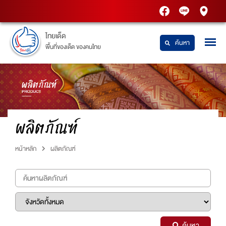
PTT
Thaidetpttstatio
PTT
Station
Station
ไทยเด็ด
ค้นหา
พื้นที่ของเด็ด ของคนไทย
ผลิตภัณฑ์
หน้าหลัก
ผลิตภัณฑ์
ค้นหา