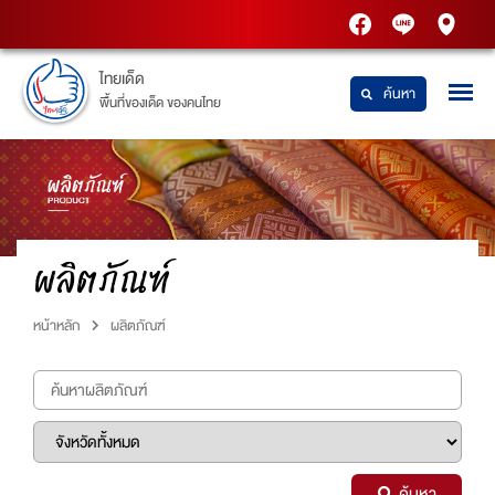
PTT
Thaidetpttstatio
PTT
Station
Station
ไทยเด็ด
ค้นหา
พื้นที่ของเด็ด ของคนไทย
ผลิตภัณฑ์
หน้าหลัก
ผลิตภัณฑ์
ค้นหา