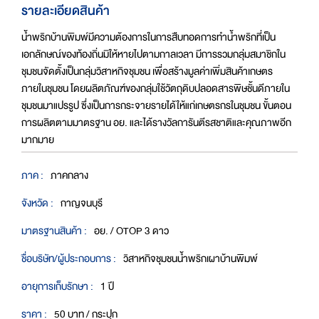
รายละเอียดสินค้า
น้ำพริกบ้านพิมพ์มีความต้องการในการสืบทอดการทำน้ำพริกที่เป็น
เอกลักษณ์ของท้องถิ่นมิให้หายไปตามกาลเวลา มีการรวมกลุ่มสมาชิกใน
ชุมชนจัดตั้งเป็นกลุ่มวิสาหกิจชุมชน เพื่อสร้างมูลค่าเพิ่มสินค้าเกษตร
ภายในชุมชน โดยผลิตภัณฑ์ของกลุ่มใช้วัตถุดิบปลอดสารพิษชั้นดีภายใน
ชุมชนมาแปรรูป ซึ่งเป็นการกระจายรายได้ให้แก่เกษตรกรในชุมชน ขั้นตอน
การผลิตตามมาตรฐาน อย. และได้รางวัลการันตีรสชาติและคุณภาพอีก
มากมาย
ภาค :
ภาคกลาง
จังหวัด :
กาญจนบุรี
มาตรฐานสินค้า :
อย. / OTOP 3 ดาว
ชื่อบริษัท/ผู้ประกอบการ :
วิสาหกิจชุมชนน้ำพริกเผาบ้านพิมพ์
อายุการเก็บรักษา :
1 ปี
ราคา :
50 บาท / กระปุก