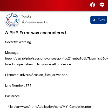
PTT
Thaide
Station
ไทยเด็ด
ค้นหา
พื้นที่ของเด็ด ของคนไทย
A PHP Error was encountered
Severity: Warning
Message:
fopen(/var/lib/php/sessions/ci_session4cc21rmba1g8b7kjvm1si05dv
failed to open stream: No space left on device
Filename: drivers/Session_files_driver.php
Line Number: 174
Backtrace:
File: /var/www/html/Application/core/MY_Controller.php