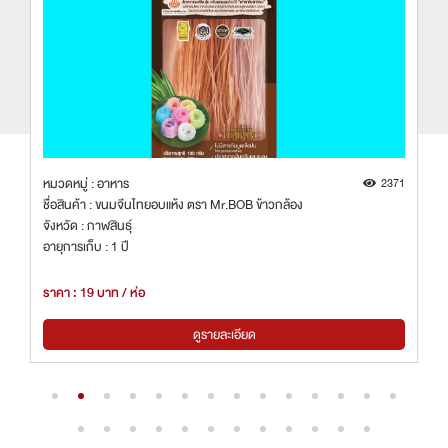
8
หมวดหมู่ : อาหาร
2371
ชื่อสินค้า : ขนมจีนไทยอบแห้ง ตรา Mr.BOB ข้าวกล้อง
จังหวัด : กาฬสินธุ์
อายุการเก็บ : 1 ปี
ราคา : 19 บาท / ห่อ
ดูรายละเอียด