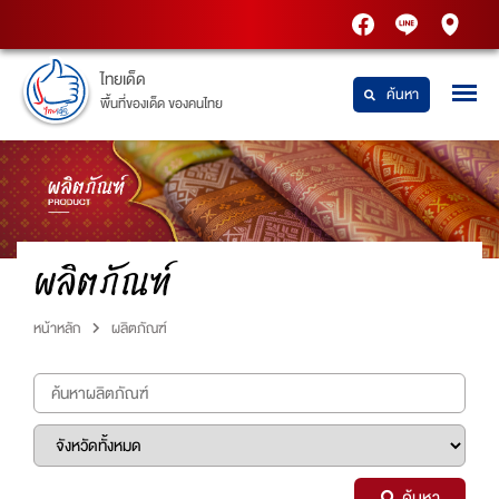
PTT
Thaidetpttstatio
PTT
Station
Station
ไทยเด็ด
ค้นหา
พื้นที่ของเด็ด ของคนไทย
ผลิตภัณฑ์
หน้าหลัก
ผลิตภัณฑ์
ค้นหา