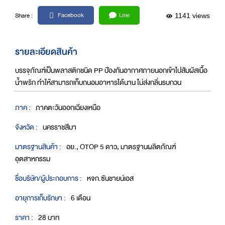
Facebook
Line
Share :
1141 views
รายละเอียดสินค้า
บรรจุภัณฑ์เป็นพลาสติกชนิด PP ปัองกันอากาศภายนอกเข้าไปสัมผัสเนื้อ
น้ำพริก ทำให้สามารถเก็บถนอมอาหารได้นาน ไม่ส่งกลิ่นรบกวน
ภาค :
ภาคตะวันออกเฉียงเหนือ
จังหวัด :
นครราชสีมา
มาตรฐานสินค้า :
อย., OTOP 5 ดาว, มาตรฐานผลิตภัณฑ์
อุตสาหกรรม
ชื่อบริษัท/ผู้ประกอบการ :
หจก.ซันชายน์เอส
อายุการเก็บรักษา :
6 เดือน
ราคา :
28 บาท