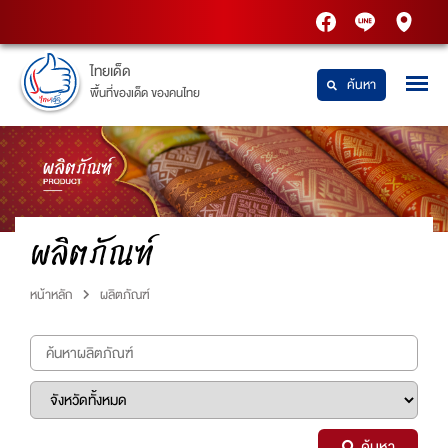
PTT
Thaidetpttstatio
PTT
Station
Station
ไทยเด็ด
ค้นหา
พื้นที่ของเด็ด ของคนไทย
ผลิตภัณฑ์
หน้าหลัก
ผลิตภัณฑ์
ค้นหา