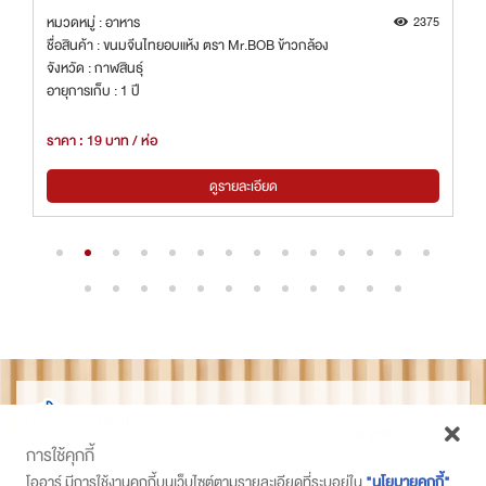
2
หมวดหมู่ : อาหาร
2375
ชื่อสินค้า : ขนมจีนไทยอบแห้ง ตรา Mr.BOB ข้าวกล้อง
จังหวัด : กาฬสินธุ์
อายุการเก็บ : 1 ปี
ราคา : 19 บาท / ห่อ
ดูรายละเอียด
THAIDET
ไทยเด็ด
การใช้คุกกี้
ติดตามเราที่
โออาร์ มีการใช้งานคุกกี้บนเว็บไซต์ตามรายละเอียดที่ระบุอยู่ใน
"นโยบายคุกกี้"