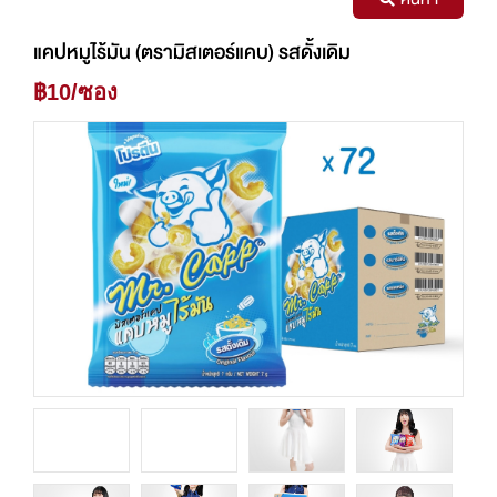
แคปหมูไร้มัน (ตรามิสเตอร์แคบ) รสดั้งเดิม
฿10/ซอง