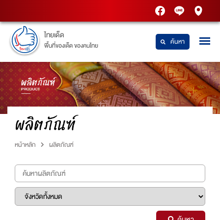
PTT
Thaidetpttstatio
PTT
Station
Station
ไทยเด็ด
ค้นหา
พื้นที่ของเด็ด ของคนไทย
ผลิตภัณฑ์
หน้าหลัก
ผลิตภัณฑ์
ค้นหา