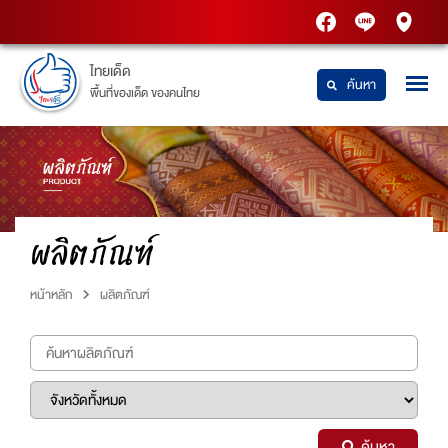
PTT
Thaidetpttstatio
PTT
Station
Station
ไทยเด็ด
ค้นหา
พื้นที่ของเด็ด ของคนไทย
ผลิตภัณฑ์
หน้าหลัก
ผลิตภัณฑ์
ค้นหา