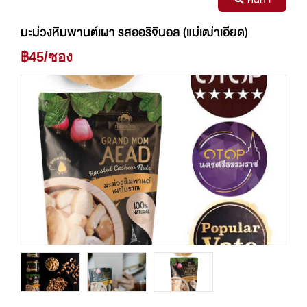
มะม่วงหิมพานต์เผา รสออริจินอล (แม่เฒ่าเอียด)
฿45/ซอง