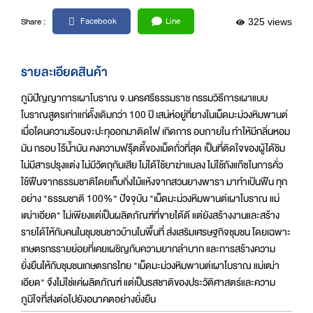
Facebook
Line
Share :
325 views
รายละเอียดสินค้า
ภูมิปัญญาการเผาโบราณ จ.นครศรีธรรมราช กรรมวิธีการเผาแบบ
โบราณสูตรเก่าแก่ดั้งเดิมกว่า 100 ปี เสน่ห์อยู่ที่ยางในเม็ดมะม่วงหิมพานต์
เมื่อโดนความร้อนจะปะทุออกมาติดไฟ เกิดการ อบภายใน ทำให้มีกลิ่นหอม
มัน กรอบ ไร้น้ำมัน คงความฟรุ๊ตตี้ของเม็ดถั่วที่สุด เป็นที่ติดใจของผู้ได้ชิม
ไม่มีสารปรุงแต่ง ไม่มีวัตถุกันเสีย ไม่ได้ใช้ยาฆ่าแมลง ไม่ใช้ถังแก๊ซในการคั่ว
ใช้ฟืนจากธรรมชาติโดยเก็บกิ่งไม้แห้งจากสวนยางพารา มาทำเป้นฟืน ทุก
อย่าง "ธรรมชาติ 100%" ปัจจุบัน "เม็ดมะม่วงหิมพานต์เผาโบราณ แม่
เฒ่าเอียด" ไม่เพียงแต่เป็นผลิตภัณฑ์ที่ขายได้ดี แต่ยังสร้างงานและสร้าง
รายได้ให้กับคนในชุมชนชาวบ้านในพื้นที่ ส่งเสริมเศรษฐกิจชุมชน โดยเฉพาะ
เกษตรกรรายย่อยที่เคยเผชิญกับความยากลำบาก และการสร้างความ
ยั่งยืนให้กับชุมชนเกษตรกรไทย "เม็ดมะม่วงหิมพานต์เผาโบราณ แม่เฒ่า
เอียด" จึงไม่ใช่แค่ผลิตภัณฑ์ แต่เป็นรสชาติของประวัติศาสตร์และความ
ภูมิใจที่ส่งต่อไปยังอนาคตอย่างยั่งยืน