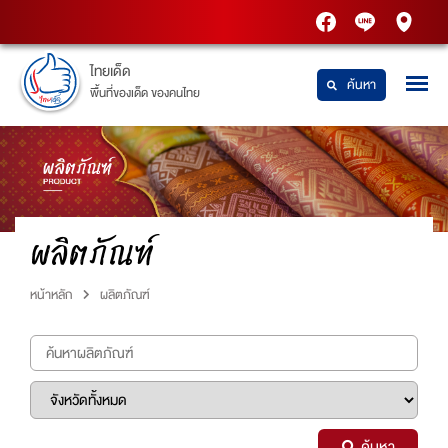
PTT
Thaidetpttstatio
PTT
Station
Station
ไทยเด็ด
ค้นหา
พื้นที่ของเด็ด ของคนไทย
ผลิตภัณฑ์
หน้าหลัก
ผลิตภัณฑ์
ค้นหา