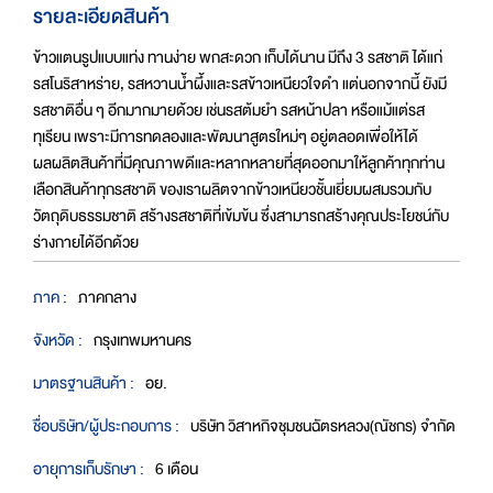
รายละเอียดสินค้า
ข้าวแตนรูปแบบแท่ง ทานง่าย พกสะดวก เก็บได้นาน มีถึง 3 รสชาติ ได้แก่
รสโนริสาหร่าย, รสหวานน้ำผึ้งและรสข้าวเหนียวใจดำ แต่นอกจากนี้ ยังมี
รสชาติอื่น ๆ อีกมากมายด้วย เช่นรสต้มยำ รสหน้าปลา หรือแม้แต่รส
ทุเรียน เพราะมีการทดลองและพัฒนาสูตรใหม่ๆ อยู่ตลอดเพื่อให้ได้
ผลผลิตสินค้าที่มีคุณภาพดีและหลากหลายที่สุดออกมาให้ลูกค้าทุกท่าน
เลือกสินค้าทุกรสชาติ ของเราผลิตจากข้าวเหนียวชั้นเยี่ยมผสมรวมกับ
วัตถุดิบธรรมชาติ สร้างรสชาติที่เข้มข้น ซึ่งสามารถสร้างคุณประโยชน์กับ
ร่างกายได้อีกด้วย
ภาค :
ภาคกลาง
จังหวัด :
กรุงเทพมหานคร
มาตรฐานสินค้า :
อย.
ชื่อบริษัท/ผู้ประกอบการ :
บริษัท วิสาหกิจชุมชนฉัตรหลวง(ณัชกร) จำกัด
อายุการเก็บรักษา :
6 เดือน