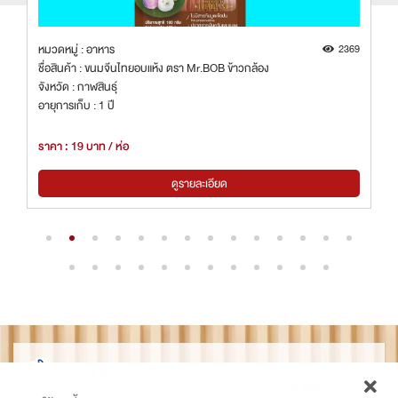
6
หมวดหมู่ : อาหาร
2369
ชื่อสินค้า : ขนมจีนไทยอบแห้ง ตรา Mr.BOB ข้าวกล้อง
จังหวัด : กาฬสินธุ์
อายุการเก็บ : 1 ปี
ราคา : 19 บาท / ห่อ
ดูรายละเอียด
THAIDET
ไทยเด็ด