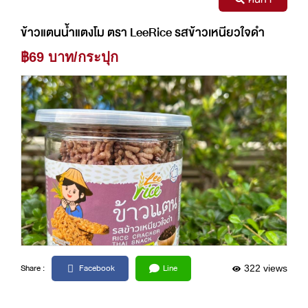
ข้าวแตนน้ำแตงโม ตรา LeeRice รสข้าวเหนียวใจดำ
฿69 บาท/กระปุก
Facebook
Line
Share :
322 views