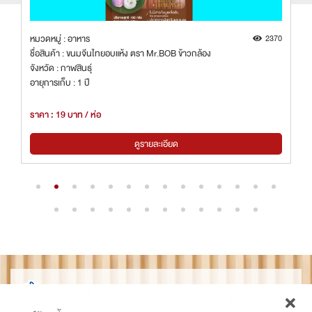
7
หมวดหมู่ : อาหาร
2370
ชื่อสินค้า : ขนมจีนไทยอบแห้ง ตรา Mr.BOB ข้าวกล้อง
จังหวัด : กาฬสินธุ์
อายุการเก็บ : 1 ปี
ราคา : 19 บาท / ห่อ
ดูรายละเอียด
THAIDET
ไทยเด็ด