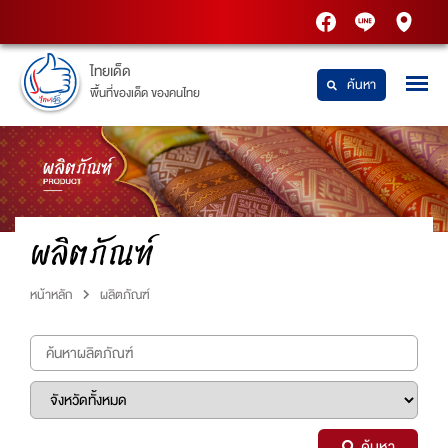
PTT
Thaidetpttstatio
PTT
Station
Station
ไทยเด็ด
ค้นหา
พื้นที่ของเด็ด ของคนไทย
ผลิตภัณฑ์
หน้าหลัก
ผลิตภัณฑ์
ค้นหา