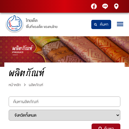
PTT
Thaidetpttstatio
PTT
Station
Station
ไทยเด็ด
ค้นหา
พื้นที่ของเด็ด ของคนไทย
ผลิตภัณฑ์
หน้าหลัก
ผลิตภัณฑ์
ค้นหา