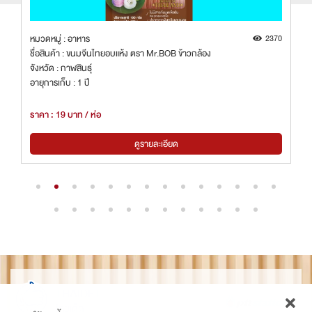
7
หมวดหมู่ : อาหาร
2370
ชื่อสินค้า : ขนมจีนไทยอบแห้ง ตรา Mr.BOB ข้าวกล้อง
จังหวัด : กาฬสินธุ์
อายุการเก็บ : 1 ปี
ราคา : 19 บาท / ห่อ
ดูรายละเอียด
THAIDET
ไทยเด็ด