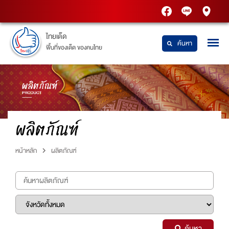
PTT
Thaidetpttstatio
PTT
Station
Station
ไทยเด็ด
ค้นหา
พื้นที่ของเด็ด ของคนไทย
ผลิตภัณฑ์
หน้าหลัก
ผลิตภัณฑ์
ค้นหา