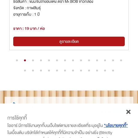
ชื่อสินค้า : ขนมจีนไทยอบแห้ง ตรา Mr.BOB ข้าวกล้อง
จังหวัด : กาฬสินธุ์
อายุการเก็บ : 1 ปี
ราคา : 19 บาท / ห่อ
ดูรายละเอียด
THAIDET
ไทยเด็ด
การใช้คุกกี้
ติดตามเราที่
โออาร์ มีการใช้งานคุกกี้บนเว็บไซต์ตามรายละเอียดที่ระบุอยู่ใน
"นโยบายคุกกี้"
ในเบื้องต้น บริษัทได้กำหนดให้คุกกี้ที่มีความจำเป็น อย่างยิ่ง (Strictly
PTT Station