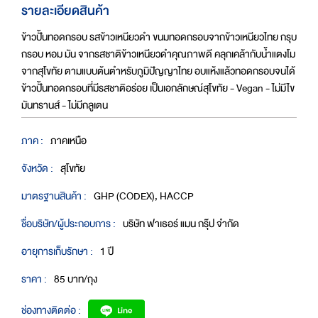
รายละเอียดสินค้า
ข้าวปั้นทอดกรอบ รสข้าวเหนียวดำ ขนมทอดกรอบจากข้าวเหนียวไทย กรุบ
กรอบ หอม มัน จากรสชาติข้าวเหนียวดำคุณภาพดี คลุกเคล้ากับน้ำแตงโม
จากสุโขทัย ตามแบบต้นตำหรับภูมิปัญญาไทย อบแห้งแล้วทอดกรอบจนได้
ข้าวปั้นทอดกรอบที่มีรสชาติอร่อย เป็นเอกลักษณ์สุโขทัย - Vegan - ไม่มีไข
มันทรานส์ - ไม่มีกลูเตน
ภาค :
ภาคเหนือ
จังหวัด :
สุโขทัย
มาตรฐานสินค้า :
GHP (CODEX), HACCP
ชื่อบริษัท/ผู้ประกอบการ :
บริษัท ฟาเธอร์ แมน กรุ๊ป จำกัด
อายุการเก็บรักษา :
1 ปี
ราคา :
85 บาท/ถุง
ช่องทางติดต่อ :