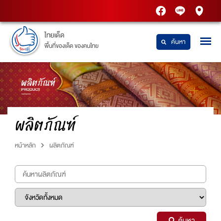
PTT
Thaidetpttstatio
PTT
Station
Station
ไทยเด็ด
ค้นหา
พื้นที่ของเด็ด ของคนไทย
ผลิตภัณฑ์
หน้าหลัก
ผลิตภัณฑ์
ค้นหา