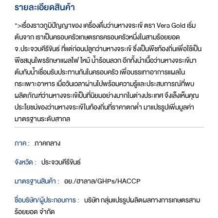
รายละเอียดสินค้า
">เรื่องราวภูมิปัญญาของ เครื่องดื่มว่านหางจระเข้ ตรา Vera Gold เริ่ม
ต้นจาก เราเป็นครอบครัวเกษตรกรครอบครัวหนึ่งในสามร้อยยอด
จ.ประจวบคีรีขันธ์ ที่แต่ก่อนปลูกว่านหางจระเข้ ซึ่งเป็นพืชท้องถิ่นเพื่อใช้เป็น
พืชสมุนไพรรักษาแผลไฟไหม้ น้ำร้อนลวก อีกทั้งนำเนื้อว่านหางจระเข้มา
ต้มกับน้ำเชื่อมรับประทานกันในครอบครัว เพื่อบรรเทาอาการแผลใน
กระเพาะอาหาร เมื่อวันเวลาผ่านไปพร้อมความรู้และประสบการณ์ที่พบ
ผลิตภัณฑ์ว่านหางจระเข้เป็นที่นิยมอย่างมากในต่างประเทศ จึงเล็งเห็นคุณ
ประโยชน์ของว่านหางจระเข้ในท้องถิ่นที่ราคาตกต่ำ มาแปรรูปเพิ่มมูลค่า
มาตรฐานระดับสากล
ภาค :
ภาคกลาง
จังหวัด :
ประจวบคีรีขันธ์
มาตรฐานสินค้า :
อย./ฮาลาล/GHPs/HACCP
ชื่อบริษัท/ผู้ประกอบการ :
บริษัท กลุ่มแปรรูปผลิตผลทางการเกษตรสาม
ร้อยยอด จำกัด