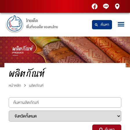
PTT
Thaidetpttstatio
PTT
Station
Station
ไทยเด็ด
ค้นหา
พื้นที่ของเด็ด ของคนไทย
ผลิตภัณฑ์
หน้าหลัก
ผลิตภัณฑ์
ค้นหา