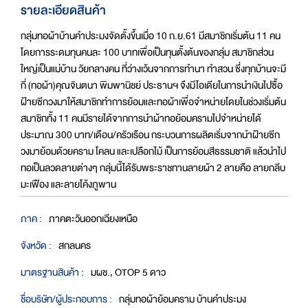
รายละเอียดสินค้า
กลุ่มทอผ้าบ้านคำประมงจัดตั้งขึ้นเมื่อ 10 ก.ย.61 มีสมาชิกเริ่มต้น 11 คน
โดยการระดมทุนคนละ 100 บาทเพื่อเป็นทุนตั้งต้นของกลุ่ม สมาชิกส่วน
ใหญ่เป็นแม่บ้าน วัยกลางคน ที่ว่างเว้นจากการทำนา ทำสวน ซึ่งทุกบ้านจะมี
กี่ (ทอผ้า)คุณจินตนา พิมพานิชย์ ประธานฯ จึงมีไอเดียในการนำเงินไปซื้อ
ฝ้ายซีกวงมาให้สมาชิกทำการย้อมและทอผ้าเพื่อจำหน่ายโดยในช่วงเริ่มต้น
สมาชิกทั้ง 11 คนมีรายได้จากการนำผ้าทอย้อมครามไปจำหน่ายได้
ประมาณ 300 บาท/เดือน/ครัวเรือน กระบวนการผลิตเริ่มจากนำฝ้ายซีก
วงมาย้อมด้วยคราม โคลน และเปลือกไม้ เป็นการย้อมสีธรรมชาติ แล้วนำไป
ทอเป็นลวดลายต่างๆ กลุ่มนี้ได้รับพระราชทานลายผ้า 2 ลายคือ ลายกลีบ
มะเฟือง และลายโค้งภูพาน
ภาค :
ภาคตะวันออกเฉียงเหนือ
จังหวัด :
สกลนคร
มาตรฐานสินค้า :
มผช., OTOP 5 ดาว
ชื่อบริษัท/ผู้ประกอบการ :
กลุ่มทอผ้าย้อมคราม บ้านคำประมง