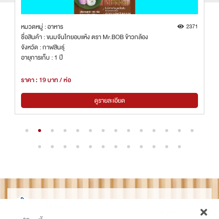
8
หมวดหมู่ : อาหาร
2371
ชื่อสินค้า : ขนมจีนไทยอบแห้ง ตรา Mr.BOB ข้าวกล้อง
จังหวัด : กาฬสินธุ์
อายุการเก็บ : 1 ปี
ราคา : 19 บาท / ห่อ
ดูรายละเอียด
THAIDET
ไทยเด็ด