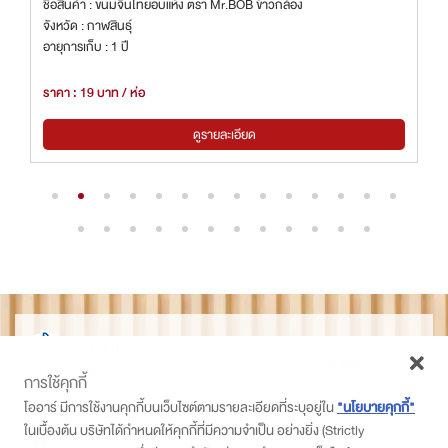
ชื่อสินค้า : ขนมจีนไทยอบแห้ง ตรา Mr.BOB ข้าวกล้อง
จังหวัด : กาฬสินธุ์
อายุการเก็บ : 1 ปี
ราคา : 19 บาท / ห่อ
ดูรายละเอียด
THAIDET
ไทยเด็ด
การใช้คุกกี้
ติดตามเราที่
โออาร์ มีการใช้งานคุกกี้บนเว็บไซต์ตามรายละเอียดที่ระบุอยู่ใน
"นโยบายคุกกี้"
ในเบื้องต้น บริษัทได้กำหนดให้คุกกี้ที่มีความจำเป็น อย่างยิ่ง (Strictly
PTT Station