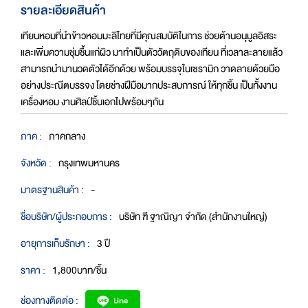
รายละเอียดสินค้า
เทียนหอมที่นำข้าวหอมมะลิไทยที่มีคุณสมบัติในการ ช่วยต้านอนุมูลอิสระ
และเพิ่มความชุ่มชื้นแก่ผิว มาทำเป็นตัววัตถุดิบของเทียน ที่เวลาละลายแล้ว
สามารถนำมานวดตัวได้อีกด้วย พร้อมบรรจุในเซรามิก วาดลายด้วยมือ
อย่างประณีตบรรจง โดยช่างฝีมือมากประสบการณ์ ให้ทุกชิ้น เป็นทั้งงาน
เครื่องหอม งานศิลป์ชิ้นเอกไปพร้อมๆกัน
ภาค :
ภาคกลาง
จังหวัด :
กรุงเทพมหานคร
มาตรฐานสินค้า :
-
ชื่อบริษัท/ผู้ประกอบการ :
บริษัท ฑี ฐาณิญา จำกัด (สำนักงานใหญ่)
อายุการเก็บรักษา :
3 ปี
ราคา :
1,800บาท/ชิ้น
ช่องทางติดต่อ :