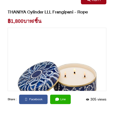
THANIYA Cylinder LLL Frangipani - Rope
฿1,800บาท/ชิ้น
Facebook
Line
Share :
305 views