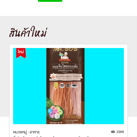
สินค้าใหม่
5
หมวดหมู่ : อาหาร
2368