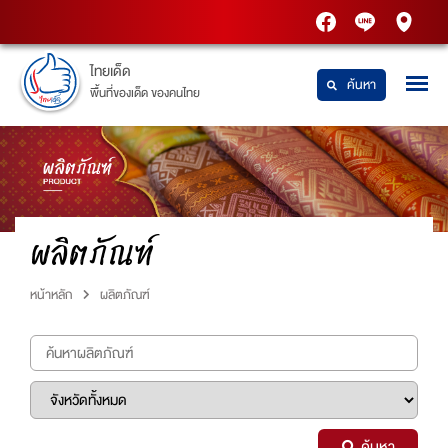
PTT
Thaidetpttstatio
PTT
Station
Station
ไทยเด็ด
ค้นหา
พื้นที่ของเด็ด ของคนไทย
ผลิตภัณฑ์
หน้าหลัก
ผลิตภัณฑ์
ค้นหา