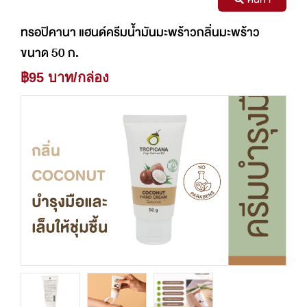
ทรอปิคานา แฮนด์ครีมน้ำมันมะพร้าวกลิ่นมะพร้าว
ขนาด 50 ก.
฿95 บาท/กล่อง