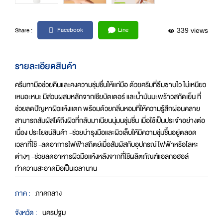
Facebook
Line
Share :
339 views
รายละเอียดสินค้า
ครีมทามือช่วยคืนและคงความชุ่มชื่นให้แก่มือ ด้วยครีมที่ซึมซาบไว ไม่เหนียว
เหนอะหนะ มีส่วนผสมหลักจากเชียบัตเตอร์ และน้ำมันมะพร้าวสกัดเย็น ที่
ช่วยลดปัญหาผิวแห้งแตก พร้อมด้วยกลิ่นหอมที่ให้ความรู้สึกผ่อนคลาย
สามารถสัมผัสได้ถึงผิวที่กลับมาเนียนนุ่มนชุ่มชื่น เมื่อใช้เป็นประจำอย่างต่อ
เนื่อง ประโยชน์สินค้า -ช่วยบำรุงมือและผิวเล็บให้มีความชุ่มชื้นอยู่ตลอด
เวลาที่ใช้ -ลดอาการไฟฟ้าสถิตย์เมื่อสัมผัสกับอุปกรณ์ไฟฟ้าหรือโลหะ
ต่างๆ -ช่วยลดอาหารผิวมือแห้งหลังจากที่ใช้ผลิตภัณฑ์แอลกอฮอล์
ทำความสะอาดมือเป็นเวลานาน
ภาค :
ภาคกลาง
จังหวัด :
นครปฐม