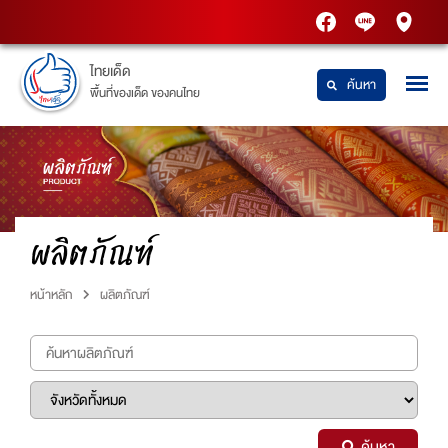
PTT
Thaidetpttstatio
PTT
Station
Station
ไทยเด็ด
ค้นหา
พื้นที่ของเด็ด ของคนไทย
ผลิตภัณฑ์
หน้าหลัก
ผลิตภัณฑ์
ค้นหา