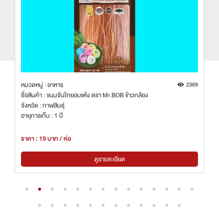
6
หมวดหมู่ : อาหาร
2369
ชื่อสินค้า : ขนมจีนไทยอบแห้ง ตรา Mr.BOB ข้าวกล้อง
จังหวัด : กาฬสินธุ์
อายุการเก็บ : 1 ปี
ราคา : 19 บาท / ห่อ
ดูรายละเอียด