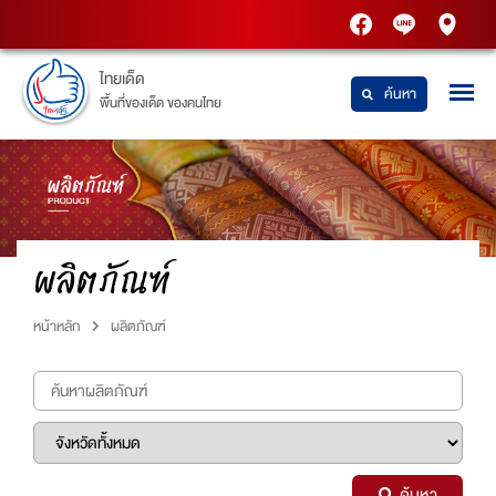
PTT
Thaidetpttstatio
PTT
Station
Station
ไทยเด็ด
ค้นหา
พื้นที่ของเด็ด ของคนไทย
ผลิตภัณฑ์
หน้าหลัก
ผลิตภัณฑ์
ค้นหา