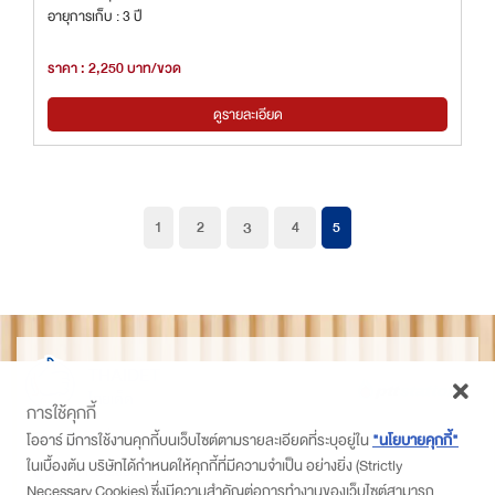
อายุการเก็บ : 3 ปี
ราคา : 2,250 บาท/ขวด
ดูรายละเอียด
3
1
2
4
5
THAIDET
ไทยเด็ด
การใช้คุกกี้
ติดตามเราที่
โออาร์ มีการใช้งานคุกกี้บนเว็บไซต์ตามรายละเอียดที่ระบุอยู่ใน
"นโยบายคุกกี้"
ในเบื้องต้น บริษัทได้กำหนดให้คุกกี้ที่มีความจำเป็น อย่างยิ่ง (Strictly
PTT Station
Necessary Cookies) ซึ่งมีความสำคัญต่อการทำงานของเว็บไซต์สามารถ