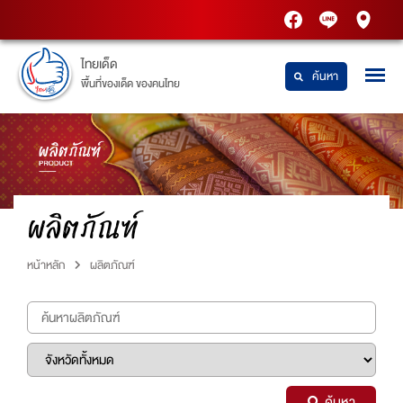
PTT
Thaidetpttstatio
PTT
Station
Station
ไทยเด็ด
ค้นหา
พื้นที่ของเด็ด ของคนไทย
ผลิตภัณฑ์
หน้าหลัก
ผลิตภัณฑ์
ค้นหา