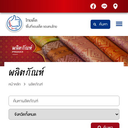
PTT
Thaidetpttstatio
PTT
Station
Station
ไทยเด็ด
ค้นหา
พื้นที่ของเด็ด ของคนไทย
ผลิตภัณฑ์
หน้าหลัก
ผลิตภัณฑ์
ค้นหา