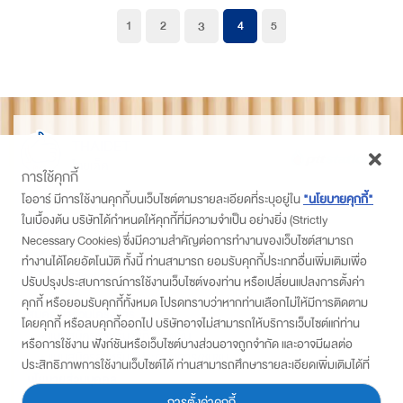
3
1
2
4
5
THAIDET
ไทยเด็ด
การใช้คุกกี้
ติดตามเราที่
โออาร์ มีการใช้งานคุกกี้บนเว็บไซต์ตามรายละเอียดที่ระบุอยู่ใน
"นโยบายคุกกี้"
ในเบื้องต้น บริษัทได้กำหนดให้คุกกี้ที่มีความจำเป็น อย่างยิ่ง (Strictly
PTT Station
Necessary Cookies) ซึ่งมีความสำคัญต่อการทำงานของเว็บไซต์สามารถ
Thaidetpttstation
ทำงานได้โดยอัตโนมัติ ทั้งนี้ ท่านสามารถ ยอมรับคุกกี้ประเภทอื่นเพิ่มเติมเพื่อ
PTT Station
ปรับปรุงประสบการณ์การใช้งานเว็บไซต์ของท่าน หรือเปลี่ยนแปลงการตั้งค่า
คุกกี้ หรือยอมรับคุกกี้ทั้งหมด โปรดทราบว่าหากท่านเลือกไม่ให้มีการติดตาม
สมัครเข้าร่วมโครงการ
โดยคุกกี้ หรือลบคุกกี้ออกไป บริษัทอาจไม่สามารถให้บริการเว็บไซต์แก่ท่าน
• แบบสมัครสำหรับ พีทีที สเตชั่น
หรือการใช้งาน ฟังก์ชันหรือเว็บไซต์บางส่วนอาจถูกจำกัด และอาจมีผลต่อ
• แบบสมัครสำหรับผู้ประกอบการ/ชุมชน
ประสิทธิภาพการใช้งานเว็บไซต์ได้ ท่านสามารถศึกษารายละเอียดเพิ่มเติมได้ที่
นโยบายส่วนบุคคล
“ประกาศความเป็นส่วนตัว”
การตั้งค่าคุกกี้