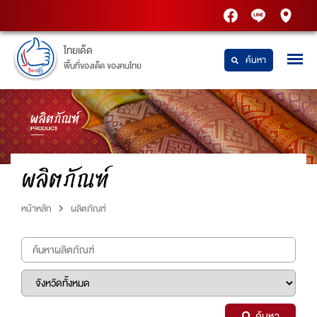
PTT
Thaidetpttstatio
PTT
Station
Station
ไทยเด็ด
ค้นหา
พื้นที่ของเด็ด ของคนไทย
ผลิตภัณฑ์
หน้าหลัก
ผลิตภัณฑ์
ค้นหา