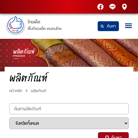
PTT
Thaidetpttstatio
PTT
Station
Station
ไทยเด็ด
ค้นหา
พื้นที่ของเด็ด ของคนไทย
ผลิตภัณฑ์
หน้าหลัก
ผลิตภัณฑ์
ค้นหา