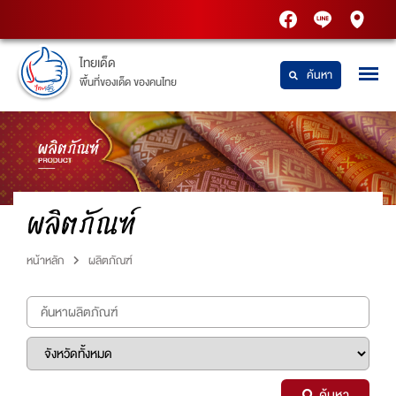
PTT
Thaidetpttstatio
PTT
Station
Station
ไทยเด็ด
ค้นหา
พื้นที่ของเด็ด ของคนไทย
ผลิตภัณฑ์
หน้าหลัก
ผลิตภัณฑ์
ค้นหา