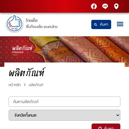
PTT
Thaidetpttstatio
PTT
Station
Station
ไทยเด็ด
ค้นหา
พื้นที่ของเด็ด ของคนไทย
ผลิตภัณฑ์
หน้าหลัก
ผลิตภัณฑ์
ค้นหา