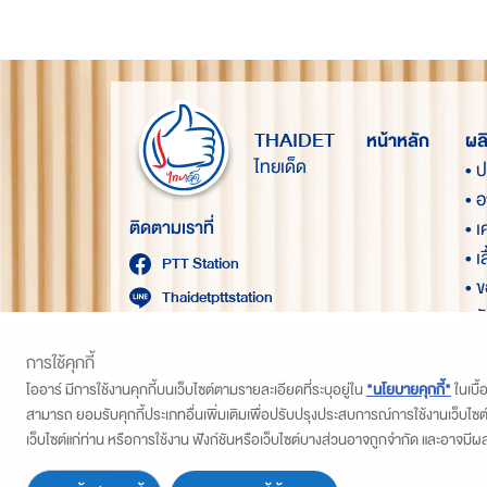
THAIDET
หน้าหลัก
ผล
ไทยเด็ด
• 
• 
ติดตามเราที่
• เ
• เส
PTT Station
• ข
Thaidetpttstation
• ร
PTT Station
• 
การใช้คุกกี้
โออาร์ มีการใช้งานคุกกี้บนเว็บไซต์ตามรายละเอียดที่ระบุอยู่ใน
"นโยบายคุกกี้"
ในเบื้
สามารถ ยอมรับคุกกี้ประเภทอื่นเพิ่มเติมเพื่อปรับปรุงประสบการณ์การใช้งานเว็บไซต
เว็บไซต์แก่ท่าน หรือการใช้งาน ฟังก์ชันหรือเว็บไซต์บางส่วนอาจถูกจำกัด และอาจมีผ