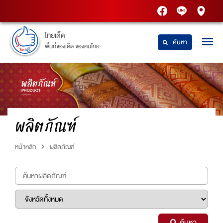
PTT
Thaidetpttstatio
PTT
Station
Station
ไทยเด็ด
ค้นหา
พื้นที่ของเด็ด ของคนไทย
ผลิตภัณฑ์
หน้าหลัก
ผลิตภัณฑ์
ค้นหา