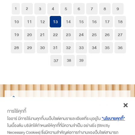
3
4
5
6
7
8
9
1
2
10
11
12
13
14
15
16
17
18
19
20
21
22
23
24
25
26
27
28
29
30
31
32
33
34
35
36
37
38
39
THAIDET
ไทยเด็ด
การใช้คุกกี้
ติดตามเราที่
โออาร์ มีการใช้งานคุกกี้บนเว็บไซต์ตามรายละเอียดที่ระบุอยู่ใน
"นโยบายคุกกี้"
ในเบื้องต้น บริษัทได้กำหนดให้คุกกี้ที่มีความจำเป็น อย่างยิ่ง (Strictly
PTT Station
Necessary Cookies) ซึ่งมีความสำคัญต่อการทำงานของเว็บไซต์สามารถ