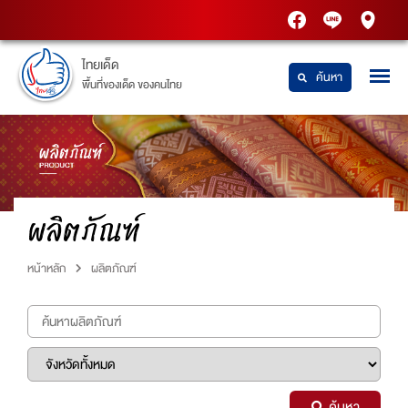
PTT
Thaidetpttstatio
PTT
Station
Station
ไทยเด็ด
ค้นหา
พื้นที่ของเด็ด ของคนไทย
ผลิตภัณฑ์
หน้าหลัก
ผลิตภัณฑ์
ค้นหา