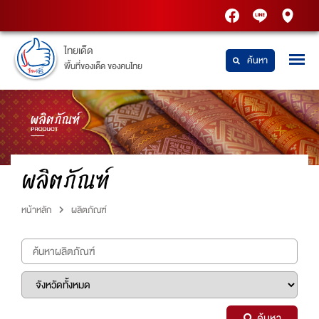
PTT
Thaidetpttstatio
PTT
Station
Station
ไทยเด็ด
ค้นหา
พื้นที่ของเด็ด ของคนไทย
ผลิตภัณฑ์
หน้าหลัก
ผลิตภัณฑ์
ค้นหา