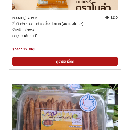
หมวดหมู่ : อาหาร
1230
ชื่อสินค้า : กราโนล่า รสช็อกโกแลต (ตราเมมโมไรซ์)
จังหวัด : ลำพูน
อายุการเก็บ : 1 ปี
ราคา : 12/ซอง
ดูรายละเอียด