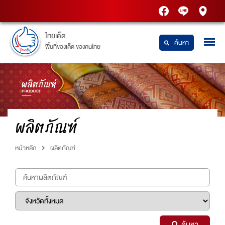
PTT
Thaidetpttstatio
PTT
Station
Station
ไทยเด็ด
ค้นหา
พื้นที่ของเด็ด ของคนไทย
ผลิตภัณฑ์
หน้าหลัก
ผลิตภัณฑ์
ค้นหา