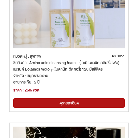
หมวดหมู่ : สุขภาพ
1351
ชื่อสินค้า : Amino acid cleansing foam （อะมิโนแอซิด คลีนซิ่งโฟม)
แบรนด์ Botanics Victory (โบตานิก วิคตอรี่) 120 มิลลิลิตร
จังหวัด : สมุทรสงคราม
อายุการเก็บ : 2 ปี
ราคา : 260/ขวด
ดูรายละเอียด